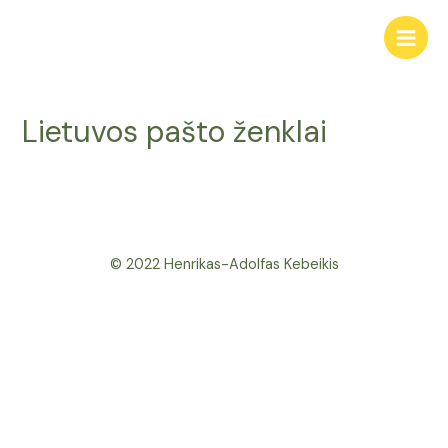
Skip
to
Main
content
Men
Lietuvos pašto ženklai
© 2022 Henrikas-Adolfas Kebeikis