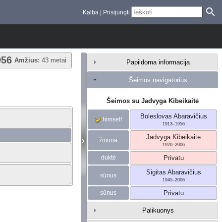
Kalba
Prisijungti
956
Amžius:
43 metai
Papildoma informacija
Šeimos navigatorius
Šeimos su
Jadvyga
Kibeikaitė
Boleslovas
Abaravičius
himself
1913
–
1956
Jadvyga
Kibeikaitė
žmona
1920
–
2006
duktė
Privatu
Sigitas
Abaravičius
sūnus
1945
–
2006
sūnus
Privatu
Palikuonys