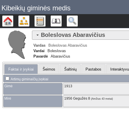
Kibeikių giminės medis
Šeimos medis
Diagramos
Sąrašai
Kalendorius
Ieškoti
Boleslovas
Abaravičius
Vardas
Boleslovas
Abaravičius
Vardai
Boleslovas
Pavardė
Abaravičius
Faktai ir įvykiai
Šeimos
Šaltinių
Pastabos
Interaktyv
Artimų giminaičių įvykiai
Gimė
1913
Mirė
1956 Gegužės 8
(Amžius 43 metai)