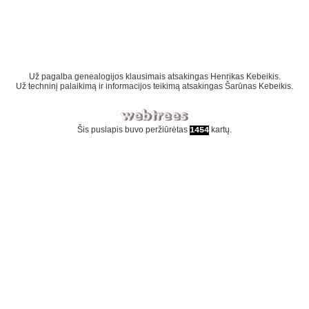
Už pagalba genealogijos klausimais atsakingas
Henrikas Kebeikis
.
Už techninį palaikimą ir informacijos teikimą atsakingas
Šarūnas Kebeikis
.
Šis puslapis buvo peržiūrėtas
kartų.
1454