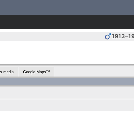
1913
–
1
us medis
Google Maps™