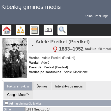
Kibeikių giminės medis
Kalba
Prisijungti
Šeimos medis
Diagramos
Sąrašai
Kalendorius
Ieškoti
Adelė
Pretkel (Predkel)
1883
–
1952
Amžius:
68 metai
Vardas
Adelė
Pretkel (Predkel)
Vardai
Adelė
Pavardė
Pretkel (Predkel)
Vardas po santuokos
Adelė Kibeikienė
Faktai ir įvykiai
Šeimos
Interaktyvus medis
Google Maps™
Artimų giminaičių įvykiai
Gimė
1883 Gruodžio 14