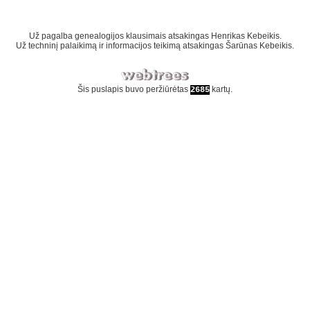
Už pagalba genealogijos klausimais atsakingas
Henrikas Kebeikis
.
Už techninį palaikimą ir informacijos teikimą atsakingas
Šarūnas Kebeikis
.
Šis puslapis buvo peržiūrėtas
kartų.
2685