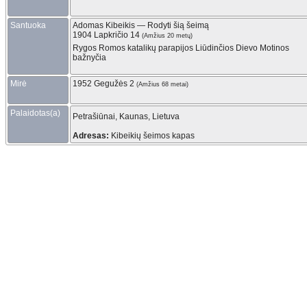
Santuoka
Adomas
Kibeikis
—
Rodyti šią šeimą
1904 Lapkričio 14
(Amžius 20 metų)
Rygos Romos katalikų parapijos Liūdinčios Dievo Motinos
bažnyčia
Mirė
1952 Gegužės 2
(Amžius 68 metai)
Palaidotas(a)
Petrašiūnai, Kaunas, Lietuva
Adresas:
Kibeikių šeimos kapas