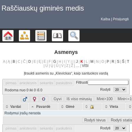
Raščiauskų giminės medis
Kalba
Prisijungti
Šeimos medis
Diagramos
Sąrašai
Kalendorius
Ieškoti
Asmenys
A | Ą |
B
| C | Č |
D
| E | Ę | Ė | F |
G
| H | I | Y | Į |
J
|
K
| L |
M
| N | O |
P
|
R
|
S
|
Š
|
T
| U | Ų | Ū | V | Z | Ž |
…
|
VISI
Įtraukti asmenis su „
Klevickas
“, kaip santuokos vardą
Filtruoti
pirmas
ankstesnis
sekantis
paskutinis
Rodyti
Rodoma nuo 0 iki 0 iš 0
Gyvi
Iš viso mirusių
Mirė>100
Mirė<=1
Vardai
Pavardė
Gimė
Vieta
Rodymui įrašų nerasta
Rodyti tėvus
Rodyti stati
Rodyti
pirmas
ankstesnis
sekantis
paskutinis