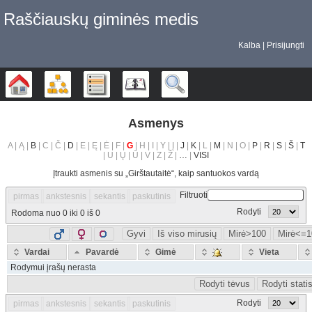
Raščiauskų giminės medis
Kalba
Prisijungti
Šeimos medis
Diagramos
Sąrašai
Kalendorius
Ieškoti
Asmenys
A | Ą |
B
| C | Č |
D
| E | Ę | Ė | F |
G
| H | I | Y | Į |
J
|
K
| L |
M
| N | O |
P
|
R
|
S
|
Š
|
T
| U | Ų | Ū | V | Z | Ž |
…
|
VISI
Įtraukti asmenis su „
Girštautaitė
“, kaip santuokos vardą
Filtruoti
pirmas
ankstesnis
sekantis
paskutinis
Rodyti
Rodoma nuo 0 iki 0 iš 0
Gyvi
Iš viso mirusių
Mirė>100
Mirė<=1
Vardai
Pavardė
Gimė
Vieta
Rodymui įrašų nerasta
Rodyti tėvus
Rodyti stati
Rodyti
pirmas
ankstesnis
sekantis
paskutinis